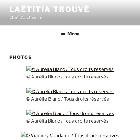
Aller
LAËTITIA TROUVÉ
au
Chef d'orchestre
contenu
principal
Menu
PHOTOS
© Aurélia Blanc / Tous droits réservés
© Aurélie Blanc / Tous droits réservés
© Aurélia Blanc / Tous droits réservés